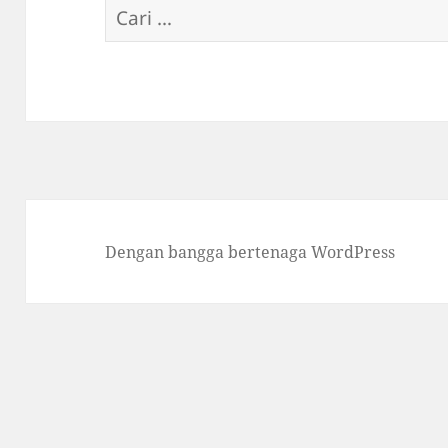
Cari
untuk:
Dengan bangga bertenaga WordPress