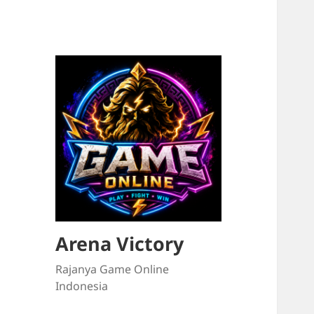
Arena Victory
Rajanya Game Online
Indonesia