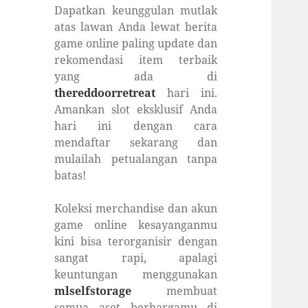
Dapatkan keunggulan mutlak
atas lawan Anda lewat berita
game online paling update dan
rekomendasi item terbaik
yang ada di
thereddoorretreat
hari ini.
Amankan slot eksklusif Anda
hari ini dengan cara
mendaftar sekarang dan
mulailah petualangan tanpa
batas!
Koleksi merchandise dan akun
game online kesayanganmu
kini bisa terorganisir dengan
sangat rapi, apalagi
keuntungan menggunakan
mlselfstorage
membuat
semua aset berhargamu di