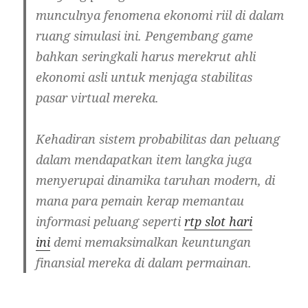
munculnya fenomena ekonomi riil di dalam
ruang simulasi ini. Pengembang game
bahkan seringkali harus merekrut ahli
ekonomi asli untuk menjaga stabilitas
pasar virtual mereka.
Kehadiran sistem probabilitas dan peluang
dalam mendapatkan item langka juga
menyerupai dinamika taruhan modern, di
mana para pemain kerap memantau
informasi peluang seperti
rtp slot hari
ini
demi memaksimalkan keuntungan
finansial mereka di dalam permainan.