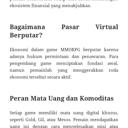
ekosistem finansial yang menakjubkan.
Bagaimana Pasar Virtual
Berputar?
Ekonomi dalam game MMORPG berputar karena
adanya hukum permintaan dan penawaran. Para
pengembang game menciptakan fondasi awal,
namun pemainlah yang menggerakkan roda
ekonomi tersebut secara aktif.
Peran Mata Uang dan Komoditas
Setiap game memiliki mata uang digital khusus,
seperti Gold, Gil, atau Mesos. Pemain mendapatkan
uang ini dengan cara menyelesaikan misi atau