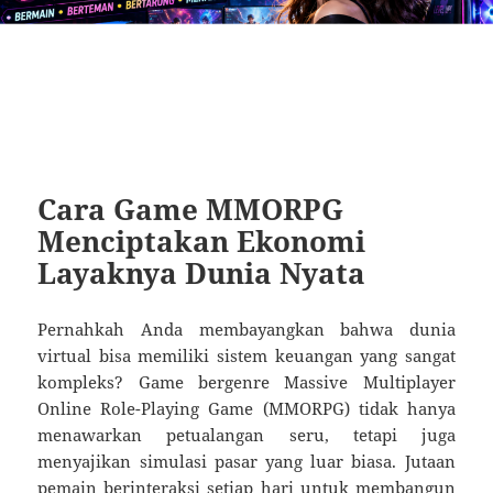
Cara Game MMORPG
Menciptakan Ekonomi
Layaknya Dunia Nyata
Pernahkah Anda membayangkan bahwa dunia
virtual bisa memiliki sistem keuangan yang sangat
kompleks? Game bergenre Massive Multiplayer
Online Role-Playing Game (MMORPG) tidak hanya
menawarkan petualangan seru, tetapi juga
menyajikan simulasi pasar yang luar biasa. Jutaan
pemain berinteraksi setiap hari untuk membangun