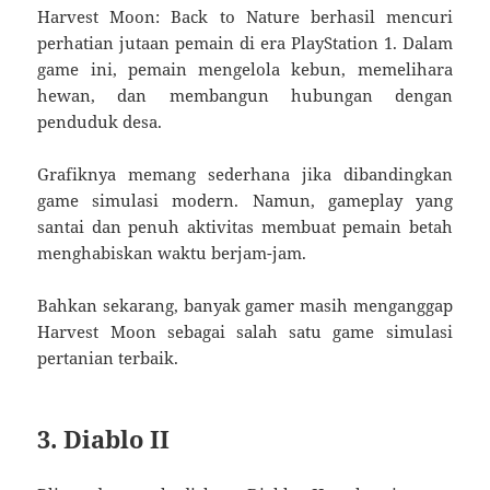
Harvest Moon: Back to Nature berhasil mencuri
perhatian jutaan pemain di era PlayStation 1. Dalam
game ini, pemain mengelola kebun, memelihara
hewan, dan membangun hubungan dengan
penduduk desa.
Grafiknya memang sederhana jika dibandingkan
game simulasi modern. Namun, gameplay yang
santai dan penuh aktivitas membuat pemain betah
menghabiskan waktu berjam-jam.
Bahkan sekarang, banyak gamer masih menganggap
Harvest Moon sebagai salah satu game simulasi
pertanian terbaik.
3. Diablo II