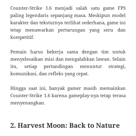
Counter-Strike 1.6 menjadi salah satu game FPS
paling legendaris sepanjang masa. Meskipun model
karakter dan teksturnya terlihat sederhana, game ini
tetap menawarkan pertarungan yang seru dan
kompetitif.
Pemain harus bekerja sama dengan tim untuk
menyelesaikan misi dan mengalahkan lawan. Selain
itu, setiap pertandingan menuntut strategi,
komunikasi, dan refleks yang cepat.
Hingga saat ini, banyak gamer masih memainkan
Counter-Strike 1.6 karena gameplay-nya tetap terasa
menyenangkan.
2. Harvest Moon: Back to Nature