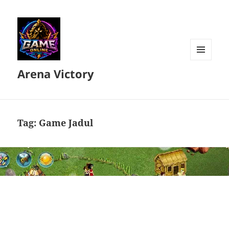
MENU
Arena Victory
DAN
WIDGET
Tag:
Game Jadul