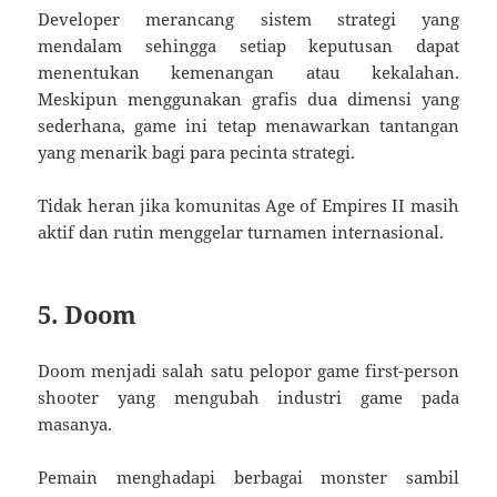
Developer merancang sistem strategi yang
mendalam sehingga setiap keputusan dapat
menentukan kemenangan atau kekalahan.
Meskipun menggunakan grafis dua dimensi yang
sederhana, game ini tetap menawarkan tantangan
yang menarik bagi para pecinta strategi.
Tidak heran jika komunitas Age of Empires II masih
aktif dan rutin menggelar turnamen internasional.
5. Doom
Doom menjadi salah satu pelopor game first-person
shooter yang mengubah industri game pada
masanya.
Pemain menghadapi berbagai monster sambil