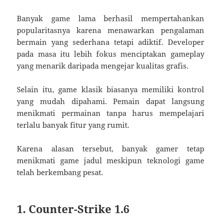
Banyak game lama berhasil mempertahankan
popularitasnya karena menawarkan pengalaman
bermain yang sederhana tetapi adiktif. Developer
pada masa itu lebih fokus menciptakan gameplay
yang menarik daripada mengejar kualitas grafis.
Selain itu, game klasik biasanya memiliki kontrol
yang mudah dipahami. Pemain dapat langsung
menikmati permainan tanpa harus mempelajari
terlalu banyak fitur yang rumit.
Karena alasan tersebut, banyak gamer tetap
menikmati game jadul meskipun teknologi game
telah berkembang pesat.
1. Counter-Strike 1.6