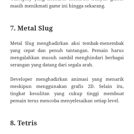
masih menikmati game ini hingga sekarang.
7. Metal Slug
Metal Slug menghadirkan aksi tembak-menembak
yang cepat dan penuh tantangan. Pemain harus
mengalahkan musuh sambil menghindari berbagai
serangan yang datang dari segala arah.
Developer menghadirkan animasi yang menarik
meskipun menggunakan grafis 2D. Selain itu,
tingkat kesulitan yang cukup tinggi membuat
pemain terus mencoba menyelesaikan setiap level.
8. Tetris