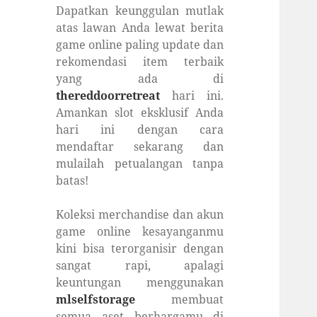
Dapatkan keunggulan mutlak
atas lawan Anda lewat berita
game online paling update dan
rekomendasi item terbaik
yang ada di
thereddoorretreat
hari ini.
Amankan slot eksklusif Anda
hari ini dengan cara
mendaftar sekarang dan
mulailah petualangan tanpa
batas!
Koleksi merchandise dan akun
game online kesayanganmu
kini bisa terorganisir dengan
sangat rapi, apalagi
keuntungan menggunakan
mlselfstorage
membuat
semua aset berhargamu di