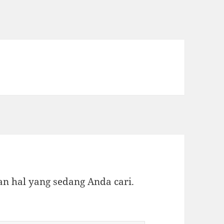
 hal yang sedang Anda cari.