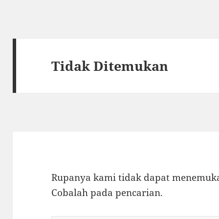
Tidak Ditemukan
Rupanya kami tidak dapat menemukan
Cobalah pada pencarian.