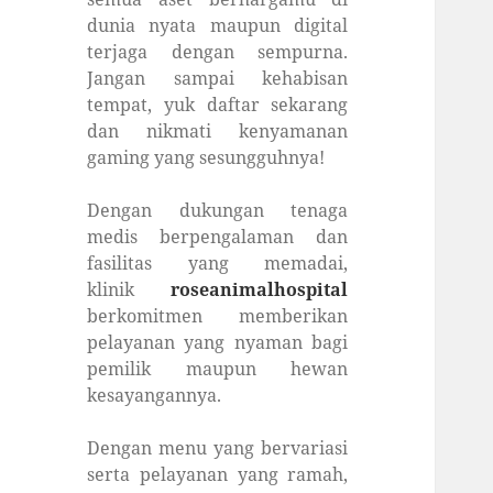
dunia nyata maupun digital
terjaga dengan sempurna.
Jangan sampai kehabisan
tempat, yuk daftar sekarang
dan nikmati kenyamanan
gaming yang sesungguhnya!
Dengan dukungan tenaga
medis berpengalaman dan
fasilitas yang memadai,
klinik
roseanimalhospital
berkomitmen memberikan
pelayanan yang nyaman bagi
pemilik maupun hewan
kesayangannya.
Dengan menu yang bervariasi
serta pelayanan yang ramah,