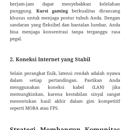
berjam-jam dapat menyebabkan kelelahan
punggung.
Kursi gaming
berkualitas dirancang
khusus untuk menjaga postur tubuh Anda. Dengan
sandaran yang fleksibel dan bantalan lumbar, Anda
bisa menjaga konsentrasi tanpa terganggu rasa
pegal.
2. Koneksi Internet yang Stabil
Selain perangkat fisik, latensi rendah adalah nyawa
dalam setiap pertandingan. Pastikan Anda
menggunakan koneksi kabel (LAN) jika
memungkinkan, karena kestabilan sinyal sangat
menentukan hasil akhir dalam gim kompetitif
seperti MOBA atau FPS.
Strategi Membangun Komunitas