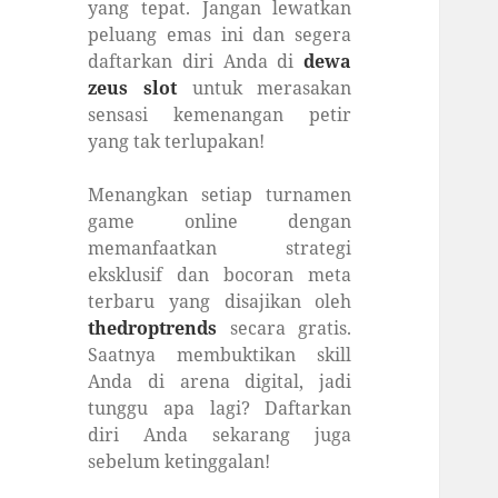
yang tepat. Jangan lewatkan
peluang emas ini dan segera
daftarkan diri Anda di
dewa
zeus slot
untuk merasakan
sensasi kemenangan petir
yang tak terlupakan!
Menangkan setiap turnamen
game online dengan
memanfaatkan strategi
eksklusif dan bocoran meta
terbaru yang disajikan oleh
thedroptrends
secara gratis.
Saatnya membuktikan skill
Anda di arena digital, jadi
tunggu apa lagi? Daftarkan
diri Anda sekarang juga
sebelum ketinggalan!