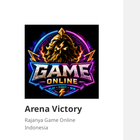
Arena Victory
Rajanya Game Online
Indonesia